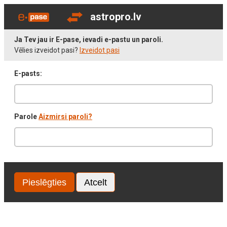
astropro.lv
Ja Tev jau ir E-pase, ievadi e-pastu un paroli.
Vēlies izveidot pasi?
Izveidot pasi
E-pasts:
Parole
Aizmirsi paroli?
Pieslēgties